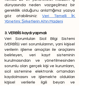
dünyasında neden vazgeçilmez bir 
gereklilik olduğunu anlattığımız yazıya 
göz atabilirsiniz: 
Veri Temelli İK 
Yönetimi: Şirketlerin Altın Madeni
3. VERBİS kaydı yapmalı
Veri Sorumluları Sicil Bilgi Sistemi 
(VERBİS) veri sorumlularının, yani kişisel 
verilerin işleme amaçları ile araçlarını 
belirleyen, veri kayıt sisteminin 
kurulmasından ve yönetilmesinden 
sorumlu olan gerçek kişi ve kurumların, 
sicil sistemine elektronik ortamdan 
kaydolmasını ve işlemekte oldukları 
kişisel verilerle ilgili beyan ve 
taahhütlerde bulunmalarını sağlar.
Türkiye’de VERBİS kaydının yapılması 
ve envanterin sistem üzerinden 
tutulması oldukça önemlidir. VERBİS’i 