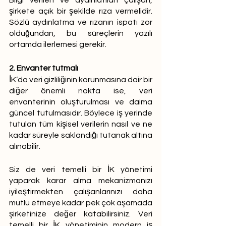
şirkete açık bir şekilde rıza vermelidir. 
Sözlü aydınlatma ve rızanın ispatı zor 
olduğundan, bu süreçlerin yazılı 
ortamda ilerlemesi gerekir.
2. Envanter tutmalı
İK’da veri gizliliğinin korunmasına dair bir 
diğer önemli nokta ise, veri 
envanterinin oluşturulması ve daima 
güncel tutulmasıdır. Böylece iş yerinde 
tutulan tüm kişisel verilerin nasıl ve ne 
kadar süreyle saklandığı tutanak altına 
alınabilir. 
Siz de veri temelli bir İK yönetimi 
yaparak karar alma mekanizmanızı 
iyileştirmekten çalışanlarınızı daha 
mutlu etmeye kadar pek çok aşamada 
şirketinize değer katabilirsiniz. Veri 
temelli bir İK yönetiminin modern iş 